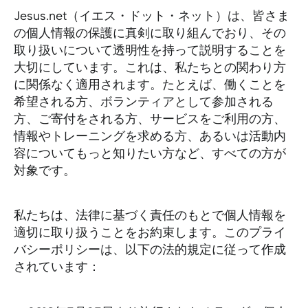
(お
Jesus.net（イエス・ドット・ネット）は、皆さま
と
の個人情報の保護に真剣に取り組んでおり、その
い
取り扱いについて透明性を持って説明することを
あ
大切にしています。これは、私たちとの関わり方
に関係なく適用されます。たとえば、働くことを
わ
希望される方、ボランティアとして参加される
せ)
方、ご寄付をされる方、サービスをご利用の方、
Th
情報やトレーニングを求める方、あるいは活動内
Cho
容についてもっと知りたい方など、すべての方が
シ
対象です。
ズ
私たちは、法律に基づく責任のもとで個人情報を
適切に取り扱うことをお約束します。このプライ
バシーポリシーは、以下の法的規定に従って作成
されています：