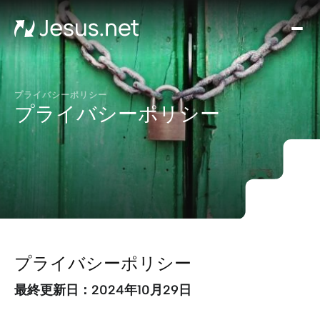
ミ
ラ
ク
ル
プライバシーポリシー
プライバシーポリシー
エ
ブ
リ
デ
イ
お
問
い
プライバシーポリシー
合
わ
最終更新日：2024年10月29日
せ