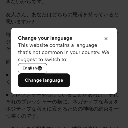
きないからです。
友人さん、あなたはどちらの思考を持っていると
思いますか?
毎日を、そしてあなたの人生をもっと前向きにポ
Change your language
ジティブに過ごしたいと思うなら、自分の思考を
This website contains a language
そのように変えていかなければなりません。
that’s not common in your country. We
suggest to switch to:
簡単なアドバイスをしてもいいですか？
English
● まず、自分の考えを観察し、日記に書き留めて
Change language
ください。
● プレッシャーを感じていることがあれば、それ
ぞれのプレッシャーの横に、ネガティブな考えを
ポジティブな考えに変えるための神様の約束を一
つ書くのです。