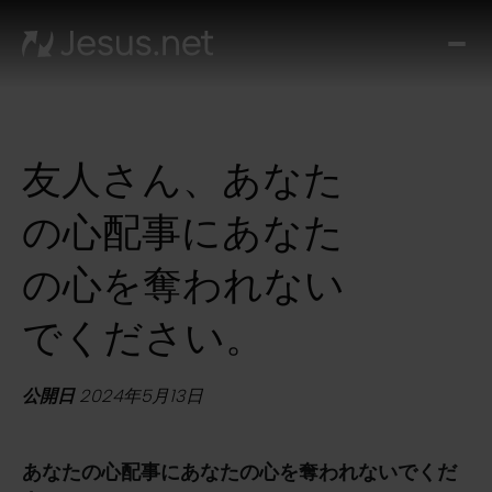
ミ
ラ
ク
ル
友人さん、あなた
エ
ブ
の心配事にあなた
リ
デ
の心を奪われない
イ
お
でください。
問
い
公開日
2024年5月13日
合
わ
あなたの心配事にあなたの心を奪われないでくだ
せ