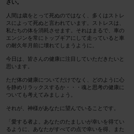
さい。
(お
と
人間は歳をとって死ぬのではなく、多くはストレ
い
スによって死ぬと言われています。ストレスは、
あ
私たちの体を消耗させます。それはまるで、車の
わ
エンジンを常にトップギアにして走っていると車
の耐久年月前に壊れてしまうように。
せ)
Th
今日は、皆さんの健康に注目していただきたいと
Cho
思います。
シ
ズ
ただ体の健康についてだけでなく、どのように心
を静めリラックスするか・・・魂と思考の健康に
ついても考えてみましょう。
それが、神様があなたに望んでいることです。
「愛する者よ。あなたのたましいが幸いを得てい
るように、あなたがすべての点で幸いを得、また