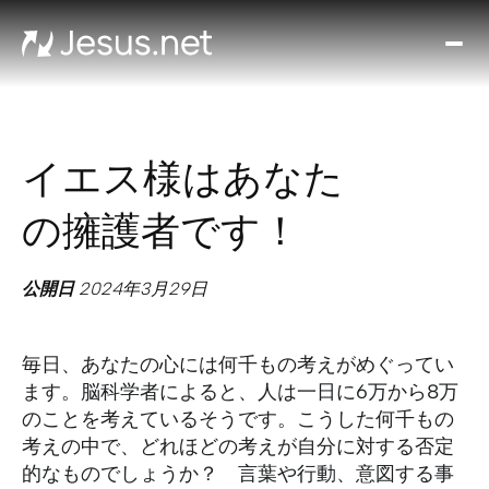
ミ
ラ
ク
ル
イエス様はあなた
エ
ブ
の擁護者です！
リ
デ
イ
公開日
2024年3月29日
お
問
毎日、あなたの心には何千もの考えがめぐってい
い
ます。脳科学者によると、人は一日に6万から8万
合
のことを考えているそうです。こうした何千もの
わ
考えの中で、どれほどの考えが自分に対する否定
せ
的なものでしょうか？ 言葉や行動、意図する事