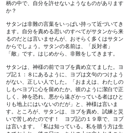
柄の中で、自分を許せないようなものがあります
(お
か？
と
い
サタンは非難の言葉をいっぱい持って近づいてき
あ
ます。自分を責める思いのすべてがサタンから来
わ
るのだとは言いませんが、おそらく多くはサタン
せ)
からでしょう。サタンの名前は、「反対者」
「敵」です。はじめから、非難をしてきます。
Th
Cho
サタンは、神様の前でヨブを責め立てました。ヨ
シ
ブ記１：８にあるように、ヨブは文句のつけよう
ズ
がない、正しい人でした。「おまえは、わたしの
しもべヨブに心を留めたか。彼のように潔白で正
しく、神を恐れ、悪から遠ざかっている者はひと
りも地上にはいないのだが」と、神様は言いま
す。ところが、サタンは、ヨブを責め、試練と災
いで苦しめたのです！ ヨブ記の１９章で、ヨブ
は言います。「私は知っている。私を贖う方は生