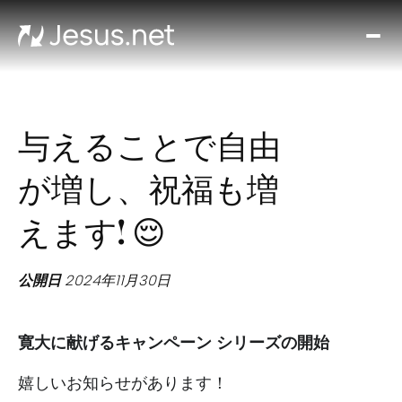
ミ
ラ
ク
ル
与えることで自由
エ
ブ
が増し、祝福も増
リ
デ
えます! 😌
イ
お
公開日
2024年11月30日
問
い
合
寛大に献げるキャンペーン シリーズの開始
わ
嬉しいお知らせがあります！
せ