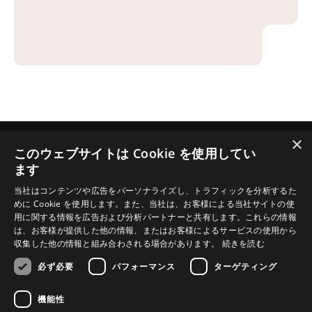
×
このウェブサイトは Cookie を使用してい
Jesus.net
ます
Jesus.net（ジーザス・ドットネット）とは？
当社はコンテンツや広告をパーソナライズし、トラフィックを分析するた
Jesus.net のパートナー団体
めに Cookie を使用します。また、当社は、お客様による当社サイトの使
用に関する情報を広告および分析パートナーと共有します。これらの情報
Jesus.net に参加しよう
は、お客様が提供した他の情報、またはお客様によるサービスの使用から
私たちのプロジェクト
収集した他の情報と組み合わされる場合があります。
続きを読む
質問があります。
必ず必要
パフォーマンス
ターゲティング
機能性