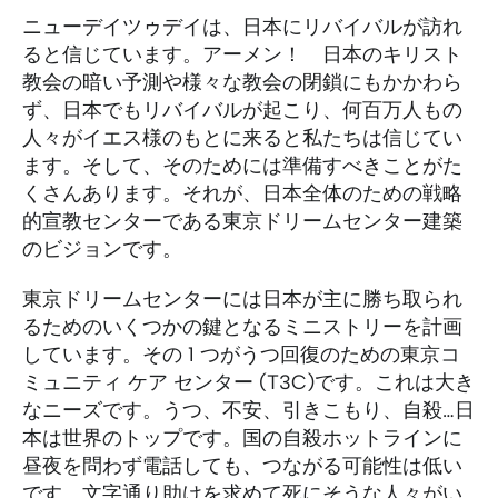
(お
ニューデイツゥデイは、日本にリバイバルが訪れ
と
ると信じています。アーメン！ 日本のキリスト
い
教会の暗い予測や様々な教会の閉鎖にもかかわら
あ
ず、日本でもリバイバルが起こり、何百万人もの
人々がイエス様のもとに来ると私たちは信じてい
わ
ます。そして、そのためには準備すべきことがた
せ)
くさんあります。それが、日本全体のための戦略
Th
的宣教センターである東京ドリームセンター建築
Cho
のビジョンです。
シ
ズ
東京ドリームセンターには日本が主に勝ち取られ
るためのいくつかの鍵となるミニストリーを計画
しています。その 1 つがうつ回復のための東京コ
ミュニティ ケア センター (T3C)です。これは大き
なニーズです。うつ、不安、引きこもり、自殺…日
本は世界のトップです。国の自殺ホットラインに
昼夜を問わず電話しても、つながる可能性は低い
です。文字通り助けを求めて死にそうな人々がい