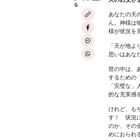
る
あなたの天
ん。神様は
様が状況を
「天が地よ
思いはあなた
世の中は、
するための
「完璧な」
的な充実感
けれど、も
す！ 状況
のか、その
めにおられ