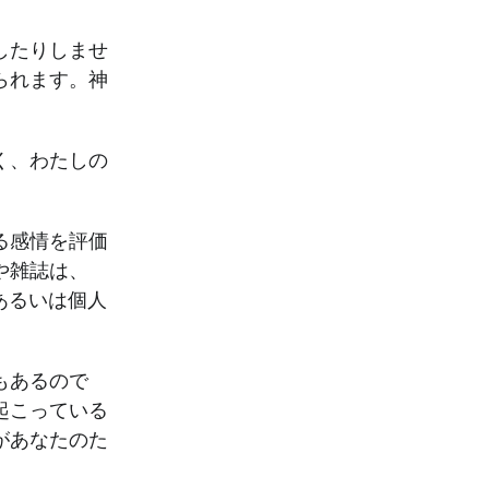
KO
Korean
MG
Malagas
したりしませ
MM
Burmes
られます。神
NL
Dutch
NL
Flemish
NO
Norwegi
く、わたしの
PT
Portugue
RO
Romania
RU
Russian
る感情を評価
SV
Swedish
や雑誌は、
TA
Tamil
あるいは個人
TH
Thai
TL
Tagalog
もあるので
TL
Taglish
起こっている
TR
Turkish
があなたのた
UK
Ukrainian
UR
Urdu