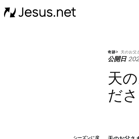
奇跡
天のお父
公開日
202
天の
ださ
シーズンに戻
天のお父さ