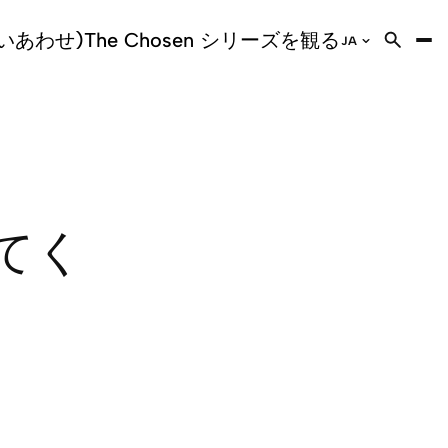
いあわせ)
The Chosen シリーズを観る
JA
AR
Arabic
CS
Czech
DE
German
EN
English
ES
Spanish
FA
Farsi
てく
FR
French
HI
Hindi
HI
English (I
HU
Hungaria
HY
Armenia
ID
Bahasa
IT
Italian
JA
Japanes