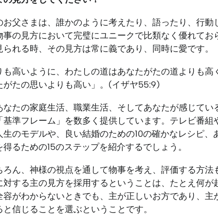
のお父さまは、誰かのように考えたり、語ったり、行動
物事の見方において完璧にユニークで比類なく優れてお
見られる時、その見方は常に義であり、同時に愛です。
りも高いように、わたしの道はあなたがたの道よりも高
がたの思いよりも高い」。(イザヤ55:9)
あなたの家庭生活、職業生活、そしてあなたが感じてい
「基準フレーム」を数多く提供しています。テレビ番組
人生のモデルや、良い結婚のための10の確かなレシピ、
を得るための15のステップを紹介するでしょう。
ちろん、神様の視点を通して物事を考え、評価する方法
に対する主の見方を採用するということは、たとえ何が
全容がわからないときでも、主が正しいお方であり、主
ると信じることを選ぶということです。