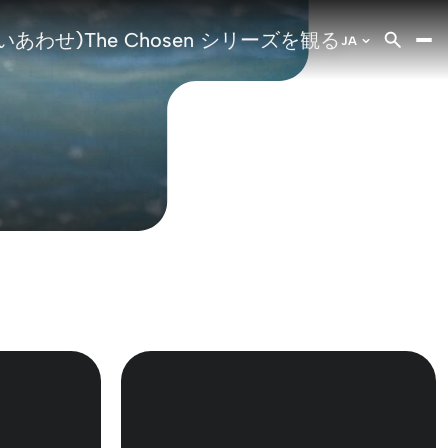
いあわせ)
The Chosen シリーズを観る
JA
AR
Arabic
CS
Czech
DE
German
EN
English
ES
Spanish
FA
Farsi
FR
French
HI
Hindi
HI
English (I
HU
Hungari
HY
Armenia
ID
Bahasa
IT
Italian
JA
Japanes