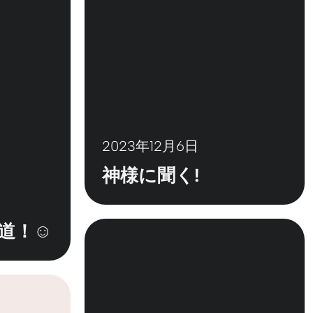
KO
Korean
MG
Malagas
MM
Burmes
NL
Dutch
NL
Flemish
NO
Norwegi
PT
Portugue
RO
Romania
2023年12月6日
RU
Russian
SV
Swedish
神様に聞く!
TA
Tamil
TH
Thai
道！☺
TL
Tagalog
TL
Taglish
TR
Turkish
UK
Ukrainian
UR
Urdu