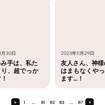
11月30日
2023年11月29日
のみ手は、私た
友人さん、神様
より、超でっか
はまもなくやっ
す！
ます…！
1
...
81
82
83
...
87